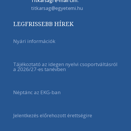
Titkársági e-mail cím:
titkarsag@egyetemi.hu
LEGFRISSEBB HÍREK
Nyári információk
Tájékoztató az idegen nyelvi csoportváltásról
a 2026/27-es tanévben
Néptánc az EKG-ban
Jelentkezés előrehozott érettségire