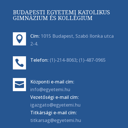
BUDAPESTI EGYETEMI KATOLIKUS
GIMNÁZIUM ÉS KOLLÉGIUM
Cím:
1015 Budapest, Szabó Ilonka utca

2-4.
Telefon:
(1)-214-8063
;
(1)-487-0965

Központi e-mail cím:

info@egyetemi.hu
Vezetőségi e-mail cím:
igazgato@egyetemi.hu
Titkársági e-mail cím:
titkarsag@egyetemi.hu