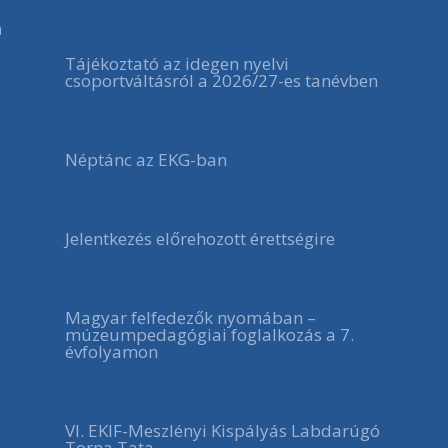
a
Tájékoztató az idegen nyelvi
csoportváltásról a 2026/27-es tanévben
Néptánc az EKG-ban
Jelentkezés előrehozott érettségire
Magyar felfedezők nyomában –
múzeumpedagógiai foglalkozás a 7.
évfolyamon
VI. EKIF-Meszlényi Kispályás Labdarúgó
Torna Tata