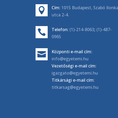
Cím:
1015 Budapest, Szabó Ilonk

utca 2-4.
Telefon:
(1)-214-8063
;
(1)-487-

0965
Központi e-mail cím:

info@egyetemi.hu
Vezetőségi e-mail cím:
igazgato@egyetemi.hu
Titkársági e-mail cím:
titkarsag@egyetemi.hu