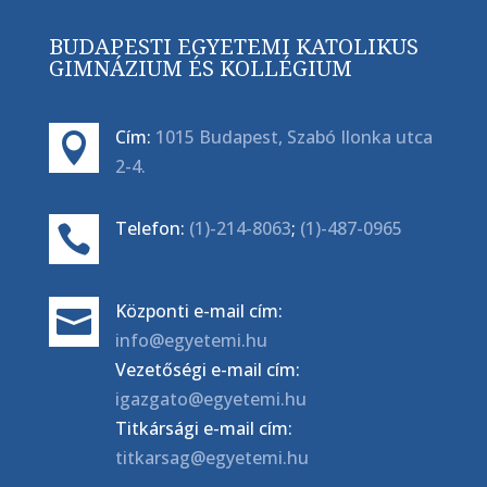
BUDAPESTI EGYETEMI KATOLIKUS
GIMNÁZIUM ÉS KOLLÉGIUM
Cím:
1015 Budapest, Szabó Ilonka utca

2-4.
Telefon:
(1)-214-8063
;
(1)-487-0965

Központi e-mail cím:

info@egyetemi.hu
Vezetőségi e-mail cím:
igazgato@egyetemi.hu
Titkársági e-mail cím:
titkarsag@egyetemi.hu