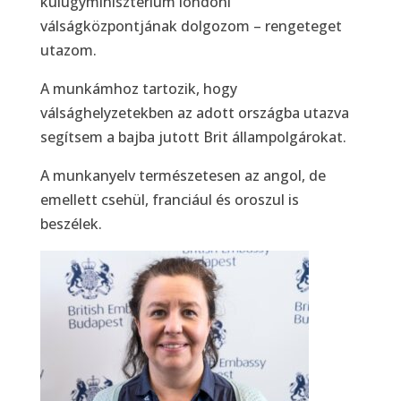
külügyminisztérium londoni
válságközpontjának dolgozom – rengeteget
utazom.
A munkámhoz tartozik, hogy
válsághelyzetekben az adott országba utazva
segítsem a bajba jutott Brit állampolgárokat.
A munkanyelv természetesen az angol, de
emellett csehül, franciául és oroszul is
beszélek.