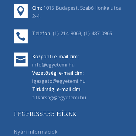
Cím:
1015 Budapest, Szabó Ilonka utca

2-4.
Telefon:
(1)-214-8063
;
(1)-487-0965

Központi e-mail cím:

info@egyetemi.hu
Vezetőségi e-mail cím:
igazgato@egyetemi.hu
Titkársági e-mail cím:
titkarsag@egyetemi.hu
LEGFRISSEBB HÍREK
Nyári információk