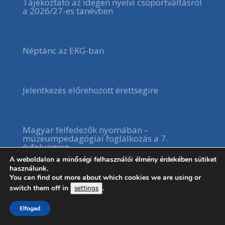
Tájékoztató az idegen nyelvi csoportváltásról
a 2026/27-es tanévben
Néptánc az EKG-ban
Jelentkezés előrehozott érettségire
Magyar felfedezők nyomában –
múzeumpedagógiai foglalkozás a 7.
évfolyamon
A weboldalon a minőségi felhasználói élmény érdekében sütiket
használunk.
You can find out more about which cookies we are using or
VI. EKIF-Meszlényi Kispályás Labdarúgó
switch them off in
.
settings
Torna Tata
Elfogad