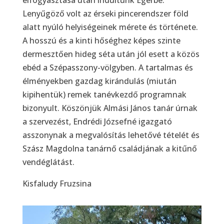
Lenyűgöző volt az érseki pincerendszer föld
alatt nyúló helyiségeinek mérete és története.
A hosszú és a kinti hőséghez képes szinte
dermesztően hideg séta után jól esett a közös
ebéd a Szépasszony-völgyben. A tartalmas és
élményekben gazdag kirándulás (miután
kipihentük) remek tanévkezdő programnak
bizonyult. Köszönjük Almási János tanár úrnak
a szervezést, Endrédi Józsefné igazgató
asszonynak a megvalósítás lehetővé tételét és
Szász Magdolna tanárnő családjának a kitűnő
vendéglátást.
Kisfaludy Fruzsina