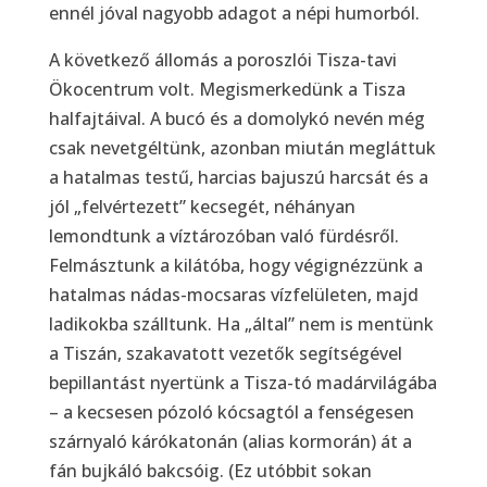
ennél jóval nagyobb adagot a népi humorból.
A következő állomás a poroszlói Tisza-tavi
Ökocentrum volt. Megismerkedünk a Tisza
halfajtáival. A bucó és a domolykó nevén még
csak nevetgéltünk, azonban miután megláttuk
a hatalmas testű, harcias bajuszú harcsát és a
jól „felvértezett” kecsegét, néhányan
lemondtunk a víztározóban való fürdésről.
Felmásztunk a kilátóba, hogy végignézzünk a
hatalmas nádas-mocsaras vízfelületen, majd
ladikokba szálltunk. Ha „által” nem is mentünk
a Tiszán, szakavatott vezetők segítségével
bepillantást nyertünk a Tisza-tó madárvilágába
– a kecsesen pózoló kócsagtól a fenségesen
szárnyaló kárókatonán (alias kormorán) át a
fán bujkáló bakcsóig. (Ez utóbbit sokan