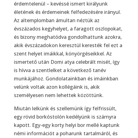
érdemtelenül – kevéssé ismert királyunk
életének és érdemeinek felfedezésére irányul.
Az altemplomban ámultan néztük az
évszázados kegyhelyet, a faragott oszlopokat,
és bizony meghatódva gondolhattunk azokra,
akik évszázadokon keresztül keresték fel ezt a
szent helyet imáikkal, könyörgéseikkel. Az
ismertető után Domi atya celebrált misét, így
is hívva a szentlelket a következő tanév
munkájához. Gondolatainkban és imáinkban
velünk voltak azon kollégáink is, akik
személyesen nem lehettek közöttünk.
Miután lelkünk és szellemünk így felfrissült,
egy rövid borkóstolón kedélyünk is szárnyra
kapott. Egy-egy korty helyi bor mellé kaptunk
némi információt a poharunk tartalmáról, és