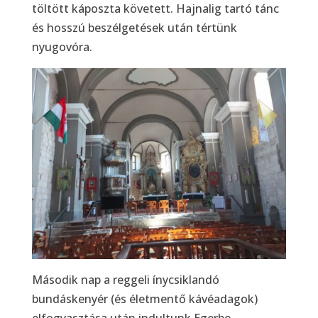
töltött káposzta követett. Hajnalig tartó tánc
és hosszú beszélgetések után tértünk
nyugovóra.
Második nap a reggeli ínycsiklandó
bundáskenyér (és életmentő kávéadagok)
elfogyasztása után indultunk Egerbe.