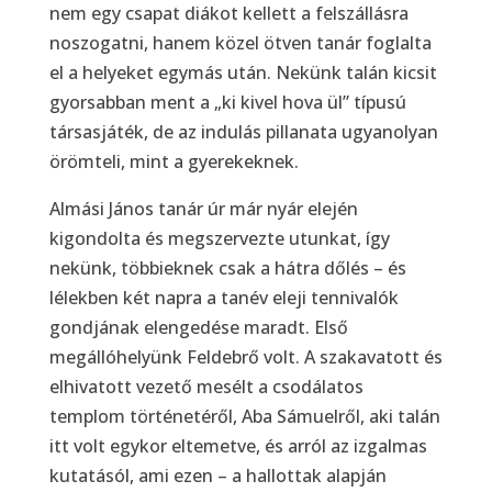
nem egy csapat diákot kellett a felszállásra
noszogatni, hanem közel ötven tanár foglalta
el a helyeket egymás után. Nekünk talán kicsit
gyorsabban ment a „ki kivel hova ül” típusú
társasjáték, de az indulás pillanata ugyanolyan
örömteli, mint a gyerekeknek.
Almási János tanár úr már nyár elején
kigondolta és megszervezte utunkat, így
nekünk, többieknek csak a hátra dőlés – és
lélekben két napra a tanév eleji tennivalók
gondjának elengedése maradt. Első
megállóhelyünk Feldebrő volt. A szakavatott és
elhivatott vezető mesélt a csodálatos
templom történetéről, Aba Sámuelről, aki talán
itt volt egykor eltemetve, és arról az izgalmas
kutatásól, ami ezen – a hallottak alapján