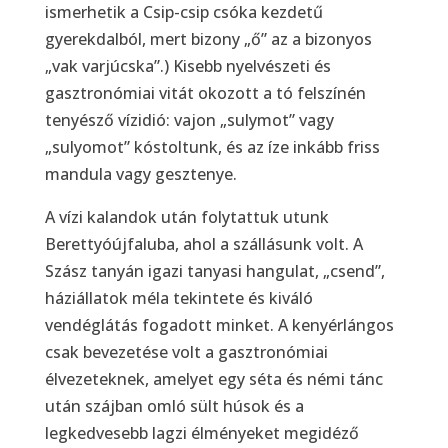
ismerhetik a Csip-csip csóka kezdetű
gyerekdalból, mert bizony „ő” az a bizonyos
„vak varjúcska”.) Kisebb nyelvészeti és
gasztronómiai vitát okozott a tó felszínén
tenyésző vízidió: vajon „sulymot” vagy
„sulyomot” kóstoltunk, és az íze inkább friss
mandula vagy gesztenye.
A vízi kalandok után folytattuk utunk
Berettyóújfaluba, ahol a szállásunk volt. A
Szász tanyán igazi tanyasi hangulat, „csend”,
háziállatok méla tekintete és kiváló
vendéglátás fogadott minket. A kenyérlángos
csak bevezetése volt a gasztronómiai
élvezeteknek, amelyet egy séta és némi tánc
után szájban omló sült húsok és a
legkedvesebb lagzi élményeket megidéző